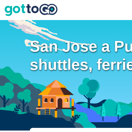
San Jose a Pu
shuttles, ferr