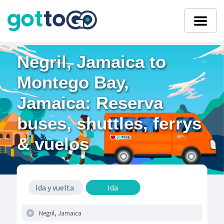
Negril, Jamaica to
Montego Bay,
Jamaica: Reserva
buses, shuttles, ferrys
& vuelos
Ida y vuelta
Ida