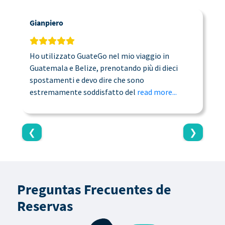
Gianpiero
C
Ho utilizzato GuateGo nel mio viaggio in
T
Guatemala e Belize, prenotando più di dieci
n
spostamenti e devo dire che sono
a
estremamente soddisfatto del
read more...
c
❮
❯
Preguntas Frecuentes de
Reservas