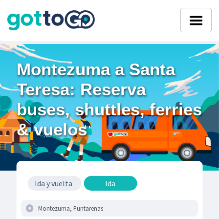
Montezuma a Santa
Teresa: Reserva
buses, shuttles, ferries
& vuelos
Ida y vuelta
Ida