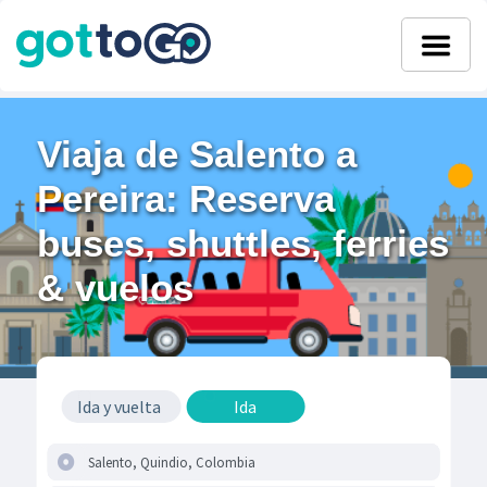
Viaja de Salento a
Pereira: Reserva
buses, shuttles, ferries
& vuelos
Ida y vuelta
Ida