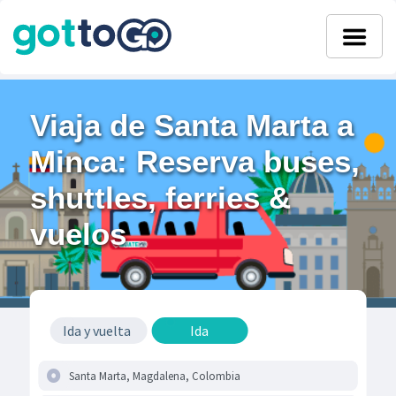
Viaja de Santa Marta a
Minca: Reserva buses,
shuttles, ferries &
vuelos
Ida y vuelta
Ida