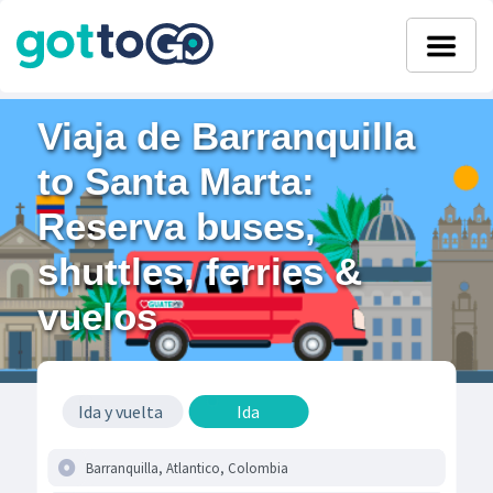
Viaja de Barranquilla
to Santa Marta:
Reserva buses,
shuttles, ferries &
vuelos
Ida y vuelta
Ida