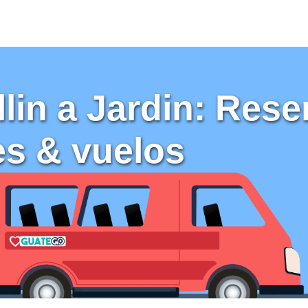
llin a Jardin: Rese
ies & vuelos